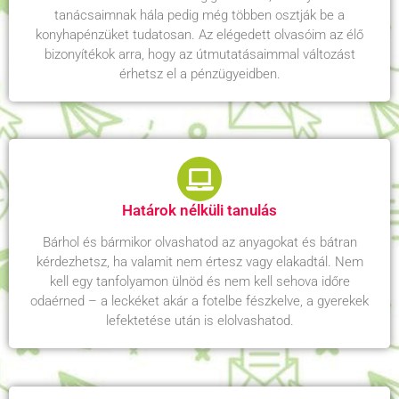
tanácsaimnak hála pedig még többen osztják be a
konyhapénzüket tudatosan. Az elégedett olvasóim az élő
bizonyítékok arra, hogy az útmutatásaimmal változást
érhetsz el a pénzügyeidben.
Határok nélküli tanulás
Bárhol és bármikor olvashatod az anyagokat és bátran
kérdezhetsz, ha valamit nem értesz vagy elakadtál. Nem
kell egy tanfolyamon ülnöd és nem kell sehova időre
odaérned – a leckéket akár a fotelbe fészkelve, a gyerekek
lefektetése után is elolvashatod.