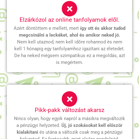
Elzárkózol az online tanfolyamok elől.
Azért döntöttem e mellett, mert
így ott és akkor tudod
megcsinálni a leckéket, ahol és amikor neked jó.
Nem kell utaznod, nem kell időre rohannod és nem
kell 1 hónapig egy tanfolyamhoz igazítani az életedet.
De ha neked mégsem szimpatikus ez a megoldás, azt
is megértem.
Pikk-pakk változást akarsz
Nincs olyan, hogy egyik napról a másikra megváltozik
a pénzügyi helyzeted.
Új, jó szokásokat kell először
kialakítani
és utána a változik csak meg a pénzügyi