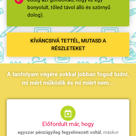
bonyolult, tőled távol álló és szörnyű
dolog).
KÍVÁNCSIVÁ TETTÉL, MUTASD A
RÉSZLETEKET
A tanfolyam végére sokkal jobban fogod tudni,
mi mért működik és mi miért nem...
Előfordult már, hogy
egyszer pénzügyileg fegyelmezett voltál
, máskor