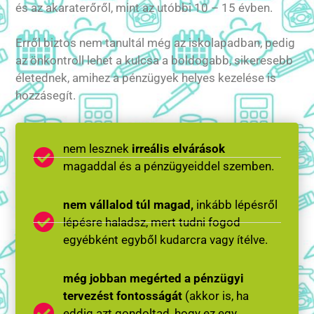
és az akaraterőről, mint az utóbbi 10 – 15 évben.
Erről biztos nem tanultál még az iskolapadban, pedig
az önkontroll lehet a kulcsa a boldogabb, sikeresebb
életednek, amihez a pénzügyek helyes kezelése is
hozzásegít.
nem lesznek
irreális elvárások
magaddal és a pénzügyeiddel szemben.
nem vállalod túl magad,
inkább lépésről
lépésre haladsz, mert tudni fogod
egyébként egyből kudarcra vagy ítélve.
még jobban megérted a pénzügyi
tervezést fontosságát
(akkor is, ha
eddig azt gondoltad, hogy ez egy