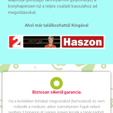
konyhapénzen túl a teljes családi kasszához ad
megoldásokat.
Ahol már találkozhattál Kingával
Biztosan sikerül garancia
Ha a leckékben leírtakat megcsinálod (bemutatod) és nem
működik a módszer, akkor személyesen fogok neked
segíteni 3 hónapon át (vagyis ingyen leszek a tanácsadód).