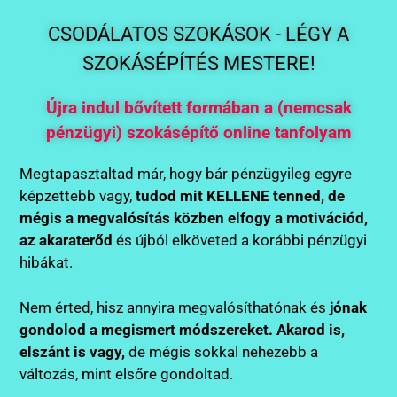
CSODÁLATOS SZOKÁSOK - LÉGY A
SZOKÁSÉPÍTÉS MESTERE!
Újra indul bővített formában a (nemcsak
pénzügyi) szokásépítő online tanfolyam
Megtapasztaltad már, hogy bár pénzügyileg egyre
képzettebb vagy,
tudod mit KELLENE tenned, de
mégis a megvalósítás közben elfogy a motivációd,
az akaraterőd
és újból elköveted a korábbi pénzügyi
hibákat.
Nem érted, hisz annyira megvalósíthatónak és
jónak
gondolod a megismert módszereket. Akarod is,
elszánt is vagy,
de mégis sokkal nehezebb a
változás, mint elsőre gondoltad.