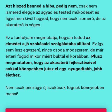
Azt hiszed benned a hiba, pedig nem,
csak nem
ismered eléggé az agyad és tested működését és
figyelmen kívül hagyod, hogy nemcsak izomerő, de az
akaraterő is véges.
Ez a tanfolyam megmutatja, hogyan tudod
az
elmédet a jó szokásaid szolgálatába állítani
. Ez így
sem lesz egyszerű, nincs csoda módszerem, de már
érteni fogod mikor, miért buktál el korábban.
Plusz
megmutatom, hogy az akaraterő fejlesztésével
sokkal könnyebben jutsz el egy nyugodtabb, jobb
élethez.
Nem csak pénzügyi új szokások fognak könnyebben
menni!