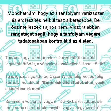
Mondhatnám, hogy ez a tanfolyam varázsszer
és erőfeszítés nélkül tesz sikeresebbé. De
őszinte leszek sajnos nem. Viszont abban
rengeteget segít, hogy a tanfolyam végére
tudatosabban kontrolláld az életed.
Tudtad, hogy az emberek az ébren töltött idejük
legalább ötödét, a vágyaknak való ellenállással töltik?
Te is igaznak gondolod Oscar Wilde félig vicces félig
komoly mondását:
“Bárminek ellen tudok állni, csak
a kísértésnek nem.”
Soha nem volt annyi vágy, mint a XXI. században, de
még soha nem tudtak annyit a vágyak legyőzéséről