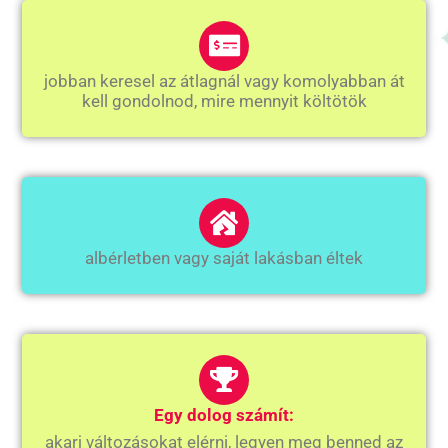
jobban keresel az átlagnál vagy komolyabban át
kell gondolnod, mire mennyit költötök
albérletben vagy saját lakásban éltek
Egy dolog számít:
akarj változásokat elérni, legyen meg benned az