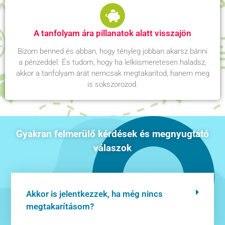
A tanfolyam ára pillanatok alatt visszajön
Bízom benned és abban, hogy tényleg jobban akarsz bánni
a pénzeddel. És tudom, hogy ha lelkiismeretesen haladsz,
akkor a tanfolyam árát nemcsak megtakarítod, hanem meg
is sokszorozod.
Gyakran felmerülő kérdések és megnyugtató
válaszok
Akkor is jelentkezzek, ha még nincs
megtakarításom?