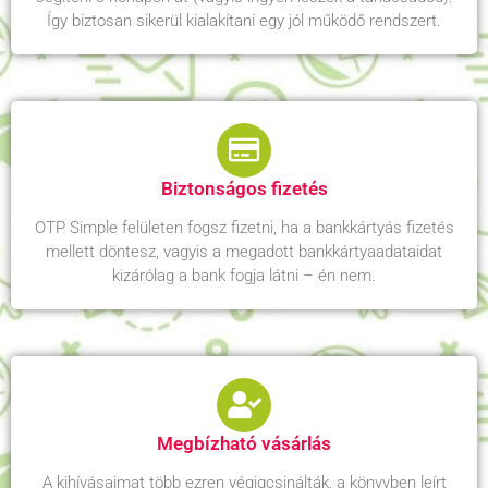
Így biztosan sikerül kialakítani egy jól működő rendszert.
Biztonságos fizetés
OTP Simple felületen fogsz fizetni, ha a bankkártyás fizetés
mellett döntesz, vagyis a megadott bankkártyaadataidat
kizárólag a bank fogja látni – én nem.
Megbízható vásárlás
A kihívásaimat több ezren végigcsinálták, a könyvben leírt