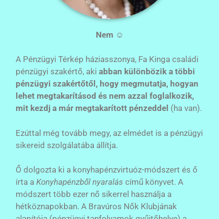
Nem
☺
A Pénzügyi Térkép háziasszonya, Fa Kinga családi
pénzügyi szakértő, aki
abban különbözik a többi
pénzügyi szakértőtől, hogy megmutatja, hogyan
lehet megtakarításod és nem azzal foglalkozik,
mit kezdj a már megtakarított pénzeddel
(ha van).
Ezúttal még tovább megy, az elmédet is a pénzügyi
sikereid szolgálatába állítja.
Ő dolgozta ki a konyhapénzvirtuóz-módszert és ő
írta a
Konyhapénzből nyaralás
című könyvet. A
módszert több ezer nő sikerrel használja a
hétköznapokban. A Bravúros Nők Klubjának
alapítója (pénzügyi tanfolyamok gyűjtőhelye) a