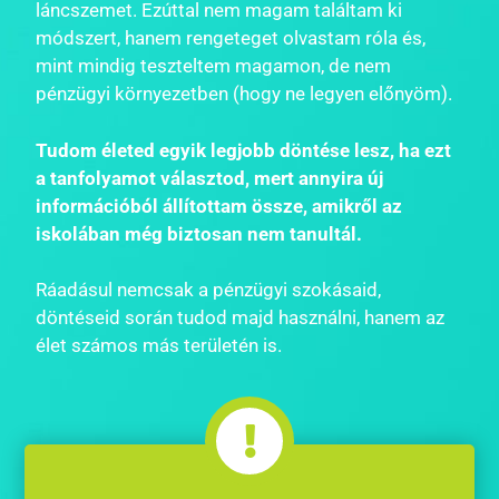
láncszemet. Ezúttal nem magam találtam ki
módszert, hanem rengeteget olvastam róla és,
mint mindig teszteltem magamon, de nem
pénzügyi környezetben (hogy ne legyen előnyöm).
Tudom életed egyik legjobb döntése lesz, ha ezt
a tanfolyamot választod, mert annyira új
információból állítottam össze, amikről az
iskolában még biztosan nem tanultál.
Ráadásul nemcsak a pénzügyi szokásaid,
döntéseid során tudod majd használni, hanem az
élet számos más területén is.