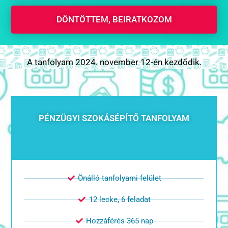
DÖNTÖTTEM, BEIRATKOZOM
A tanfolyam 2024. november 12-én kezdődik.
PÉNZÜGYI SZOKÁSÉPÍTŐ TANFOLYAM
Önálló tanfolyami felület
12 lecke, 6 feladat
Hozzáférés 365 nap