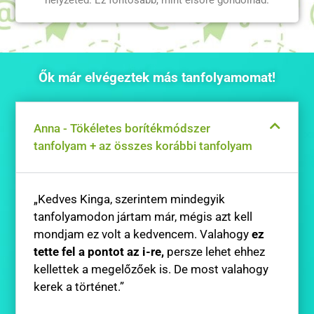
helyzeted. Ez fontosabb, mint elsőre gondolnád.
Ők már elvégeztek más tanfolyamomat!
Anna - Tökéletes borítékmódszer
tanfolyam + az összes korábbi tanfolyam
„Kedves Kinga, szerintem mindegyik
tanfolyamodon jártam már, mégis azt kell
mondjam ez volt a kedvencem. Valahogy
ez
tette fel a pontot az i-re,
persze lehet ehhez
kellettek a megelőzőek is. De most valahogy
kerek a történet.”