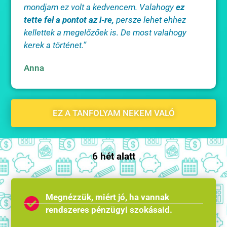
mondjam ez volt a kedvencem. Valahogy
ez
tette fel a pontot az i-re,
persze lehet ehhez
kellettek a megelőzőek is. De most valahogy
kerek a történet.”
Anna
EZ A TANFOLYAM NEKEM VALÓ
6 hét alatt
Megnézzük, miért jó, ha vannak
rendszeres pénzügyi szokásaid.