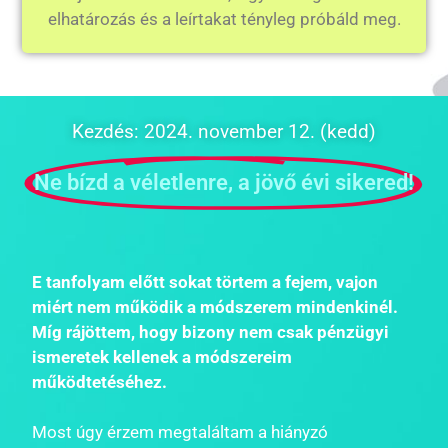
elhatározás és a leírtakat tényleg próbáld meg.
Kezdés: 2024. november 12. (kedd)
Ne bízd a véletlenre, a jövő évi sikered!
E tanfolyam előtt sokat törtem a fejem, vajon
miért nem működik a módszerem mindenkinél.
Míg rájöttem, hogy bizony nem csak pénzügyi
ismeretek kellenek a módszereim
működtetéséhez.
Most úgy érzem megtaláltam a hiányzó