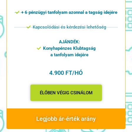
+ 6 pénzügyi tanfolyam azonnal a tagság idejére
Kapcsolódási és kérdezési lehetőség
AJÁNDÉK:
Konyhapénzes Klubtagság
a tanfolyam idejére
4.900 FT/HÓ
ÉLŐBEN VÉGIG CSINÁLOM
Legjobb ár-érték arány