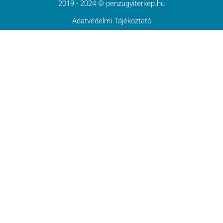
2019 - 2024 © penzugyiterkep.hu
Adatvédelmi Tájékoztató