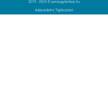
2019 - 2024 © penzugyiterkep.hu
Adatvédelmi Tájékoztató