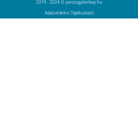
2019 - 2024 © penzugyiterkep.hu
Adatvédelmi Tájékoztató