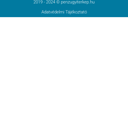
2019 - 2024 © penzugyiterkep.hu
Adatvédelmi Tájékoztató