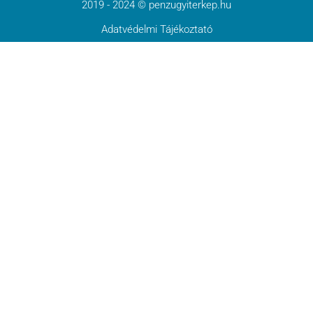
2019 - 2024 © penzugyiterkep.hu
Adatvédelmi Tájékoztató