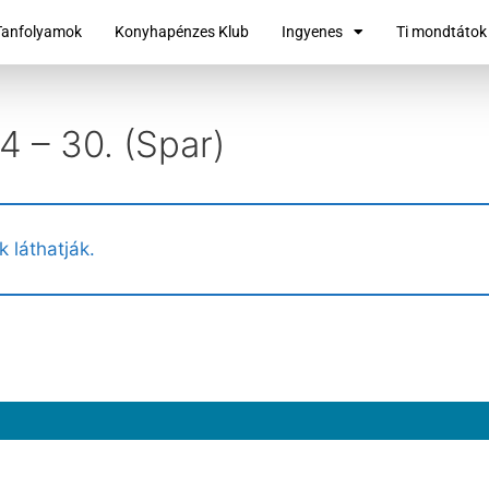
Tanfolyamok
Konyhapénzes Klub
Ingyenes
Ti mondtátok
24 – 30. (Spar)
k láthatják.