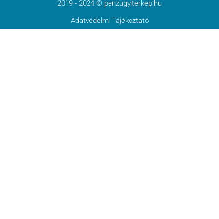
2019 - 2024 © penzugyiterkep.hu
Adatvédelmi Tájékoztató