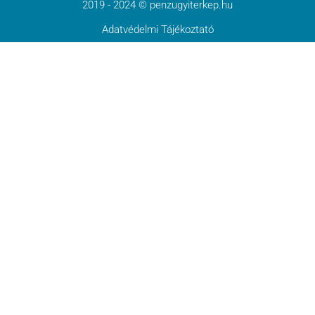
2019 - 2024 © penzugyiterkep.hu
Adatvédelmi Tájékoztató