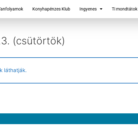
Tanfolyamok
Konyhapénzes Klub
Ingyenes
Ti mondtátok
3. (csütörtök)
k láthatják.