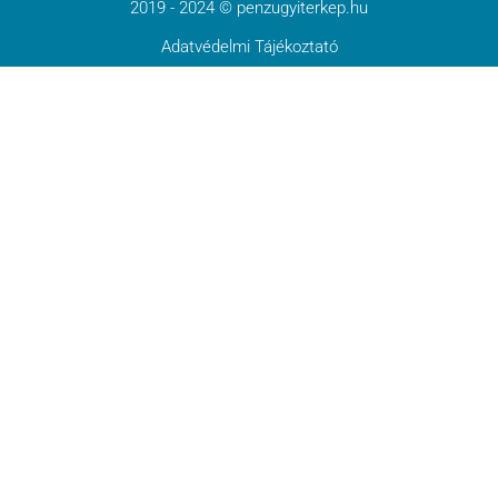
2019 - 2024 © penzugyiterkep.hu
Adatvédelmi Tájékoztató