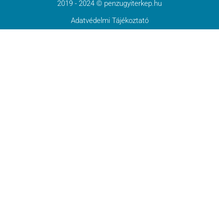
2019 - 2024 © penzugyiterkep.hu
Adatvédelmi Tájékoztató