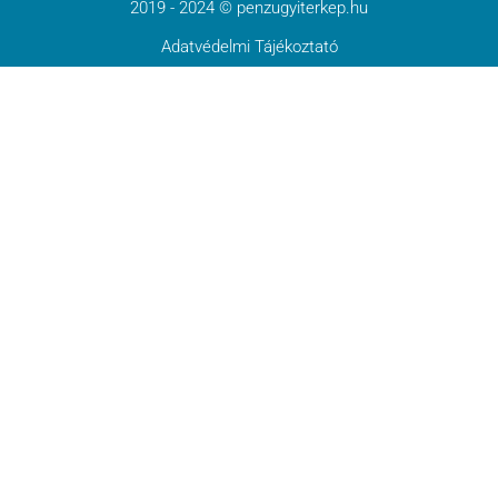
2019 - 2024 © penzugyiterkep.hu
Adatvédelmi Tájékoztató