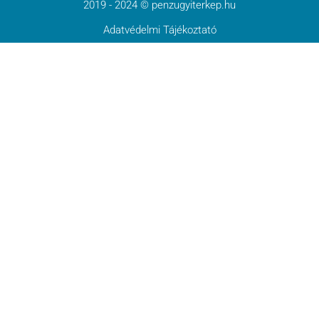
2019 - 2024 © penzugyiterkep.hu
Adatvédelmi Tájékoztató