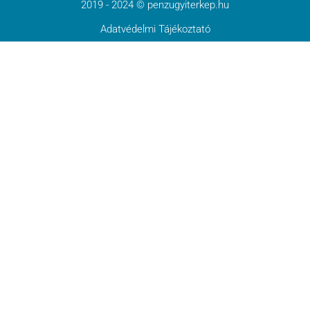
2019 - 2024 © penzugyiterkep.hu
Adatvédelmi Tájékoztató