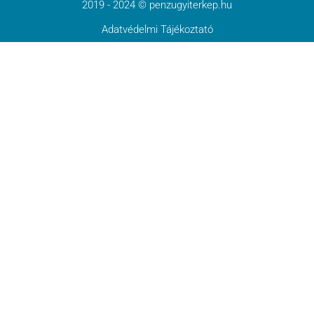
2019 - 2024 © penzugyiterkep.hu
Adatvédelmi Tájékoztató