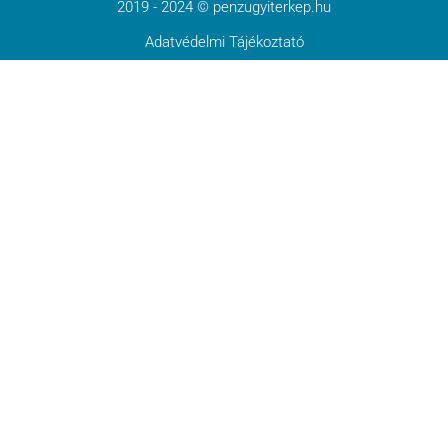
2019 - 2024 © penzugyiterkep.hu
Adatvédelmi Tájékoztató