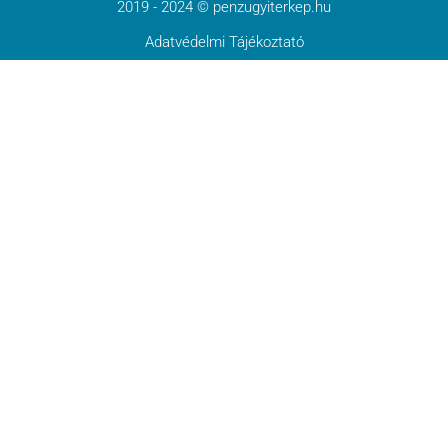
2019 - 2024 © penzugyiterkep.hu
Adatvédelmi Tájékoztató