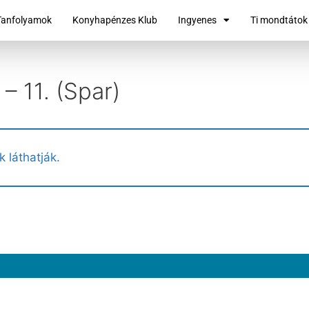
Tanfolyamok
Konyhapénzes Klub
Ingyenes
Ti mondtátok
– 11. (Spar)
k láthatják.