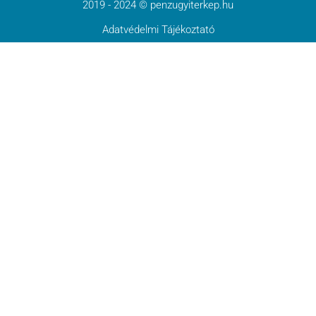
2019 - 2024 © penzugyiterkep.hu
Adatvédelmi Tájékoztató