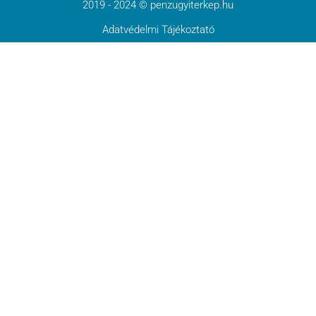
2019 - 2024 © penzugyiterkep.hu
Adatvédelmi Tájékoztató