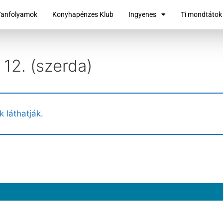
Tanfolyamok
Konyhapénzes Klub
Ingyenes
Ti mondtátok
 12. (szerda)
k láthatják.