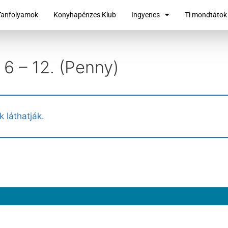
Tanfolyamok
Konyhapénzes Klub
Ingyenes
Ti mondtátok
 6 – 12. (Penny)
k láthatják.