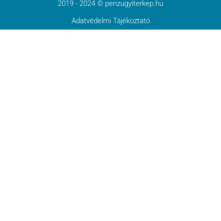
2019 - 2024 © penzugyiterkep.hu
Adatvédelmi Tájékoztató