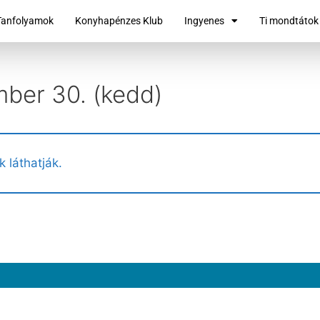
Tanfolyamok
Konyhapénzes Klub
Ingyenes
Ti mondtátok
mber 30. (kedd)
k láthatják.