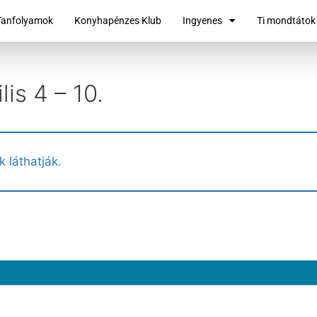
Tanfolyamok
Konyhapénzes Klub
Ingyenes
Ti mondtátok
lis 4 – 10.
k láthatják.