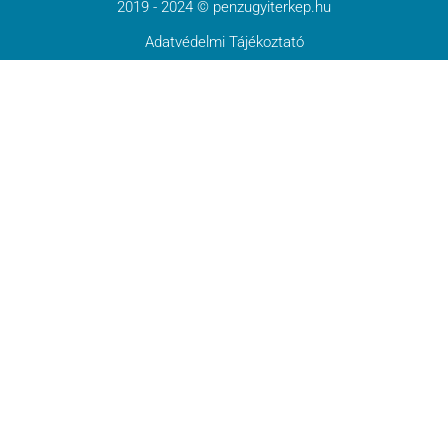
2019 - 2024 © penzugyiterkep.hu
Adatvédelmi Tájékoztató