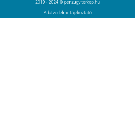
2019 - 2024 © penzugyiterkep.hu
Adatvédelmi Tájékoztató