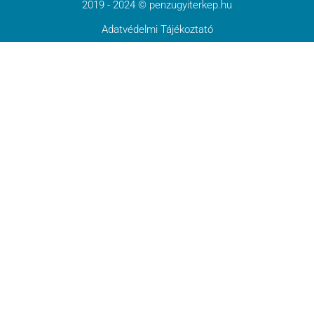
2019 - 2024 © penzugyiterkep.hu
Adatvédelmi Tájékoztató