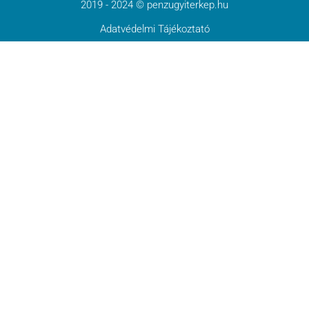
2019 - 2024 © penzugyiterkep.hu
Adatvédelmi Tájékoztató