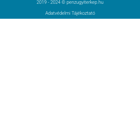
2019 - 2024 © penzugyiterkep.hu
Adatvédelmi Tájékoztató