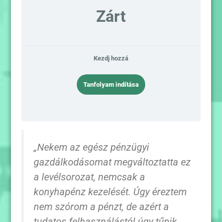
Zárt
Kezdj hozzá
Tanfolyam indítása
„Nekem az egész pénzügyi
gazdálkodásomat megváltoztatta ez
a levélsorozat, nemcsak a
konyhapénz kezelését. Úgy éreztem
nem szórom a pénzt, de azért a
tudatos felhasználástól úgy tűnik