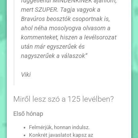
függetlenül MINDENKINEK ajánlom,
mert SZUPER. Tagja vagyok a
Bravúros beosztók csoportnak is,
ahol néha mosolyogva olvasom a
kommenteket, hiszen a levélsorozat
után már egyszerűek és
nagyszerűek a válaszok”
Viki
Miről lesz szó a 125 levélben?
Első hónap
Felmérjük, honnan indulsz.
Konkrét javaslatot kapsz az