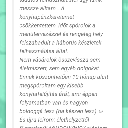
messze álltam… A
konyhapénzkeretemet
csökkentettem, időt spórolok a
menütervezéssel és rengeteg hely
felszabadult a háborús készletek
felhasználása által.
Nem vásárolok összevissza sem
élelmiszert, sem egyéb dolgokat.
Ennek köszönhetően 10 hónap alatt
megspóroltam egy kisebb
konyhafelújítás árát, ami éppen
folyamatban van és nagyon
boldoggá tesz (ha készen lesz) ☺
És újra leírom: élethelyzettől