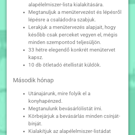
alapélelmiszer-lista kialakítására.
Megtanuljuk a menütervezést és lépésről
lépésre a családodra szabjuk.
Lerakjuk a menütervezés alapjait, hogy
később csak perceket vegyen el, mégis
minden szempontod teljesüljön.
33 hétre elegendő konkrét menütervet
kapsz.
10 db ötletadó étellistát küldök.
Második hónap
Utánajárunk, mire folyik el a
konyhapénzed.
Megtanulunk bevásárlólistát írni.
Körbejárjuk a bevásárlás minden csínját-
bínját.
Kialakítjuk az alapélelmiszer-listádat