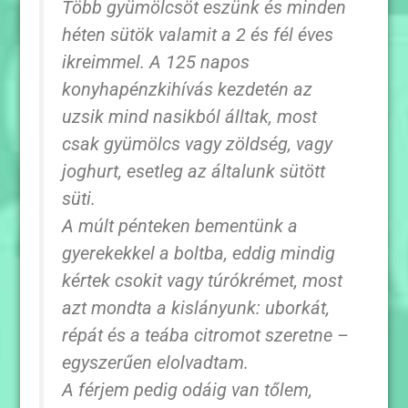
Több gyümölcsöt eszünk és minden
héten sütök valamit a 2 és fél éves
ikreimmel. A 125 napos
konyhapénzkihívás kezdetén az
uzsik mind nasikból álltak, most
csak gyümölcs vagy zöldség, vagy
joghurt, esetleg az általunk sütött
süti.
A múlt pénteken bementünk a
gyerekekkel a boltba, eddig mindig
kértek csokit vagy túrókrémet, most
azt mondta a kislányunk: uborkát,
répát és a teába citromot szeretne –
egyszerűen elolvadtam.
A férjem pedig odáig van tőlem,