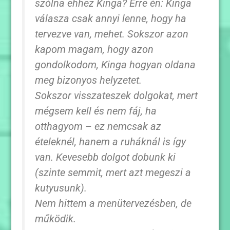
szólna ehhez Kinga? Erre én: Kinga
válasza csak annyi lenne, hogy ha
tervezve van, mehet. Sokszor azon
kapom magam, hogy azon
gondolkodom, Kinga hogyan oldana
meg bizonyos helyzetet.
Sokszor visszateszek dolgokat, mert
mégsem kell és nem fáj, ha
otthagyom – ez nemcsak az
ételeknél, hanem a ruháknál is így
van. Kevesebb dolgot dobunk ki
(szinte semmit, mert azt megeszi a
kutyusunk).
Nem hittem a menütervezésben, de
működik.