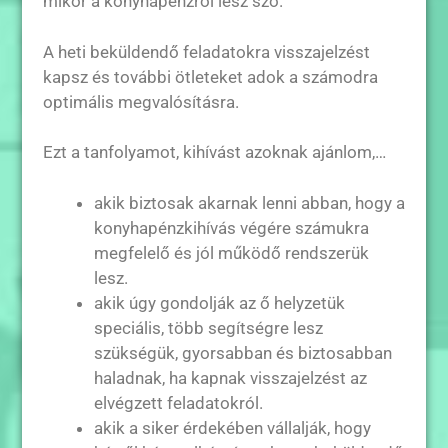
mikor a konyhapénzről lesz szó.
A heti beküldendő feladatokra visszajelzést
kapsz és további ötleteket adok a számodra
optimális megvalósításra.
Ezt a tanfolyamot, kihívást azoknak ajánlom,…
akik biztosak akarnak lenni abban, hogy a
konyhapénzkihívás végére számukra
megfelelő és jól működő rendszerük
lesz.
akik úgy gondolják az ő helyzetük
speciális, több segítségre lesz
szükségük, gyorsabban és biztosabban
haladnak, ha kapnak visszajelzést az
elvégzett feladatokról.
akik a siker érdekében vállalják, hogy