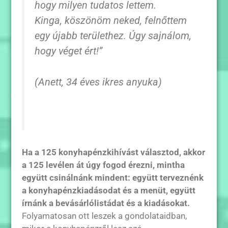
hogy milyen tudatos lettem.
Kinga, köszönöm neked, felnőttem
egy újabb területhez. Úgy sajnálom,
hogy véget ért!”
(Anett, 34 éves ikres anyuka)
Ha a 125 konyhapénzkihívást választod, akkor
a 125 levélen át úgy fogod érezni, mintha
együtt csinálnánk mindent: együtt terveznénk
a konyhapénzkiadásodat és a menüt, együtt
írnánk a bevásárlólistádat és a kiadásokat.
Folyamatosan ott leszek a gondolataidban,