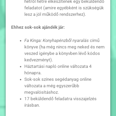
hétről hétre elkészítenek egy beküldendő
feladatot (amire egyébként is szükségük
lesz a jól működő rendszerhez).
Ehhez sok-sok ajándék jár:
Fa Kinga: Konyhapénzből nyaralás
című
könyve (ha még nincs meg neked és nem
veszed igénybe a könyvben lévő kódos
kedvezményt).
Háztartási napló online változata 4
hónapra.
Sok-sok színes segédanyag online
változata a még egyszerűbb
megvalósításhoz.
17 beküldendő feladatra visszajelzés
írásban.