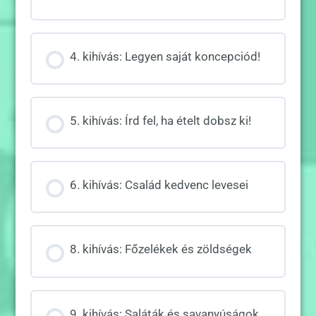
4. kihívás: Legyen saját koncepciód!
5. kihívás: Írd fel, ha ételt dobsz ki!
6. kihívás: Család kedvenc levesei
8. kihívás: Főzelékek és zöldségek
9. kihívás: Saláták és savanyúságok