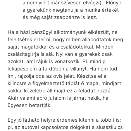
amennyiért már szívesen elvégzi). Előnye:
a gyerekünk megtanulja a munka értékét
és még saját zsebpénze is lesz.
Ha a házi pénzügyi alkotmányunk elkészült, ne
felejtsétek el leírni, hogy miben állapodtatok meg
saját magatokkal és a családotokkal. Minden
családtag írja is alá. Nyilván a gyerekek csak
azokat, ami rájuk is vonatkozik. Pl. mindig
lekapcsolom a fürdőben a villanyt. Ha nem tud
írni, rajzolja oda az ovis jelét. Készítse el a
kilincsre a figyelmeztető táblát ő maga, mindjárt
sokkal közelebb áll majd ez a feladat hozzá.
Akár valami apró jutalom is járhat nekik, ha
ügyesen betartják.
Egy jó látható helyre érdemes kitenni a többit is:
pl. az autóval kapcsolatos dolgokat a slusszkulcs