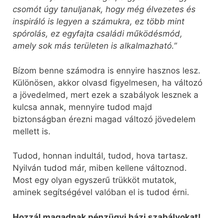
csomót úgy tanuljanak, hogy még élvezetes és
inspiráló is legyen a számukra, ez több mint
spórolás, ez egyfajta családi működésmód,
amely sok más területen is alkalmazható.”
Bízom benne számodra is ennyire hasznos lesz.
Különösen, akkor olvasd figyelmesen, ha változó
a jövedelmed, mert ezek a szabályok lesznek a
kulcsa annak, mennyire tudod majd
biztonságban érezni magad változó jövedelem
mellett is.
Tudod, honnan indultál, tudod, hova tartasz.
Nyilván tudod már, miben kellene változnod.
Most egy olyan egyszerű trükköt mutatok,
aminek segítségével valóban el is tudod érni.
Hozzál magadnak pénzügyi házi szabályokat!