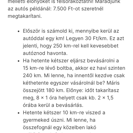
melletti előnyöket is felsorakoztatni! Maradjunk
az autós példánál: 7.500 Ft-ot szeretnél
megtakarítani.
Először is számold ki, mennyibe kerül az
autóddal egy km! Legyen 30 Ft/km. Ez azt
jelenti, hogy 250 km-rel kell kevesebbet
autóznod havonta.
Ha hetente kétszer eljársz bevásárolni a
15 km-re lévő boltba, akkor ez havi szinten
240 km. Mi lenne, ha innentől kezdve csak
kéthetente egyszer vásárolnál be? Máris
összejött 180 km. Előnye: időt takarítasz
meg, 8 x 1 óra helyett csak kb. 2 x 1,5
órába kerül a bevásárlás.
Hetente kétszer 10 km-re viszed a
gyermeked úszni. Mi lenne, ha
összefognál egy közelben lakó