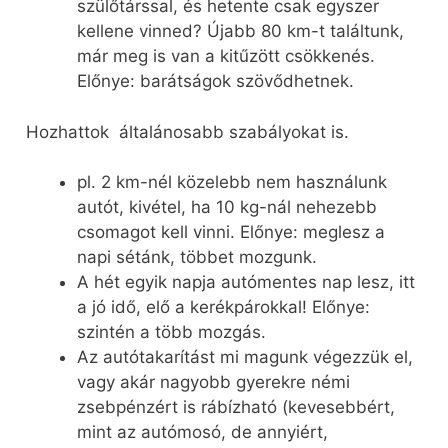
szülőtárssal, és hetente csak egyszer
kellene vinned? Újabb 80 km-t találtunk,
már meg is van a kitűzött csökkenés.
Előnye: barátságok szövődhetnek.
Hozhattok általánosabb szabályokat is.
pl. 2 km-nél közelebb nem használunk
autót, kivétel, ha 10 kg-nál nehezebb
csomagot kell vinni. Előnye: meglesz a
napi sétánk, többet mozgunk.
A hét egyik napja autómentes nap lesz, itt
a jó idő, elő a kerékpárokkal! Előnye:
szintén a több mozgás.
Az autótakarítást mi magunk végezzük el,
vagy akár nagyobb gyerekre némi
zsebpénzért is rábízható (kevesebbért,
mint az autómosó, de annyiért,