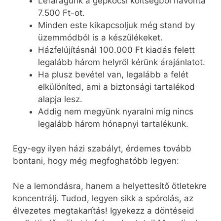
Lefaragunk a gépkocsi költségből havonta
7.500 Ft-ot.
Minden este kikapcsoljuk még stand by
üzemmódból is a készülékeket.
Házfelújításnál 100.000 Ft kiadás felett
legalább három helyről kérünk árajánlatot.
Ha plusz bevétel van, legalább a felét
elkülöníted, ami a biztonsági tartalékod
alapja lesz.
Addig nem megyünk nyaralni míg nincs
legalább három hónapnyi tartalékunk.
Egy-egy ilyen házi szabályt, érdemes tovább
bontani, hogy még megfoghatóbb legyen:
Ne a lemondásra, hanem a helyettesítő ötletekre
koncentrálj. Tudod, legyen sikk a spórolás, az
élvezetes megtakarítás! Igyekezz a döntéseid