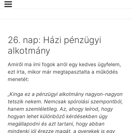
26. nap: Házi pénzügyi
alkotmány
Amiről ma írni fogok arról egy kedves ügyfelem,
ezt írta, mikor már megtapasztalta a működés
menetét:
„
Kinga ez a pénzügyi alkotmány nagyon-nagyon
tetszik nekem. Nemcsak spórolási szempontból,
hanem szemléletileg. Az, ahogy leírod, hogy
hogyan lehet különböző kérdésekben úgy
megállapodni és azt tartani, hogy abban
mindenki jól érezze magát, a gyerekek is egy