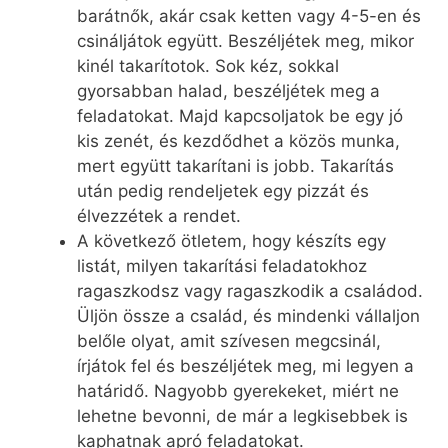
barátnők, akár csak ketten vagy 4-5-en és
csináljátok együtt. Beszéljétek meg, mikor
kinél takarítotok. Sok kéz, sokkal
gyorsabban halad, beszéljétek meg a
feladatokat. Majd kapcsoljatok be egy jó
kis zenét, és kezdődhet a közös munka,
mert együtt takarítani is jobb. Takarítás
után pedig rendeljetek egy pizzát és
élvezzétek a rendet.
A következő ötletem, hogy készíts egy
listát, milyen takarítási feladatokhoz
ragaszkodsz vagy ragaszkodik a családod.
Üljön össze a család, és mindenki vállaljon
belőle olyat, amit szívesen megcsinál,
írjátok fel és beszéljétek meg, mi legyen a
határidő. Nagyobb gyerekeket, miért ne
lehetne bevonni, de már a legkisebbek is
kaphatnak apró feladatokat.