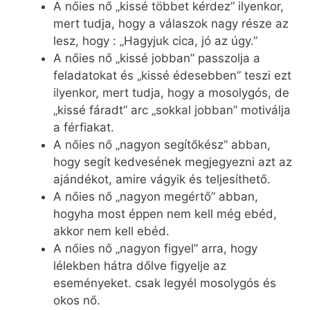
A nőies nő „kissé többet kérdez” ilyenkor,
mert tudja, hogy a válaszok nagy része az
lesz, hogy : „Hagyjuk cica, jó az úgy.”
A nőies nő „kissé jobban” passzolja a
feladatokat és „kissé édesebben” teszi ezt
ilyenkor, mert tudja, hogy a mosolygós, de
„kissé fáradt” arc „sokkal jobban” motiválja
a férfiakat.
A nőies nő „nagyon segítőkész” abban,
hogy segít kedvesének megjegyezni azt az
ajándékot, amire vágyik és teljesíthető.
A nőies nő „nagyon megértő” abban,
hogyha most éppen nem kell még ebéd,
akkor nem kell ebéd.
A nőies nő „nagyon figyel” arra, hogy
lélekben hátra dőlve figyelje az
eseményeket. csak legyél mosolygós és
okos nő.