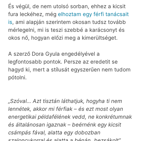
És végül, de nem utolsó sorban, ehhez a kicsit
fura leckéhez, még
elhoztam egy férfi tanácsait
is
, ami alapján szerintem okosan tudsz tovább
mérlegelni, mi is teszi szebbé a karácsonyt és
okos nő, hogyan előzi meg a kimerültséget.
A szerző Dora Gyula engedélyével a
legfontosabb pontok. Persze az eredetit se
hagyd ki, mert a stílusát egyszerűen nem tudom
pótolni.
„Szóval… Azt tisztán láthatjuk, hogyha ti nem
lennétek, akkor mi férfiak – és ezt most olyan
energetikai példafélének vedd, ne konkrétumnak
és általánosan igaznak – beérnénk egy kicsit
csámpás fával, alatta egy dobozban
szaloncukorral és alatta a bénán „bezsákolt”