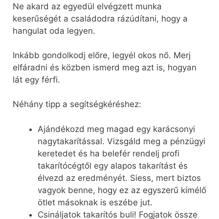
Ne akard az egyedül elvégzett munka
keserűségét a családodra rázúdítani, hogy a
hangulat oda legyen.
Inkább gondolkodj előre, legyél okos nő. Merj
elfáradni és közben ismerd meg azt is, hogyan
lát egy férfi.
Néhány tipp a segítségkéréshez:
Ajándékozd meg magad egy karácsonyi
nagytakarítással. Vizsgáld meg a pénzügyi
keretedet és ha belefér rendelj profi
takarítócégtől egy alapos takarítást és
élvezd az eredményét. Siess, mert biztos
vagyok benne, hogy ez az egyszerű kímélő
ötlet másoknak is eszébe jut.
Csináljatok takarítós buli! Fogjatok össze