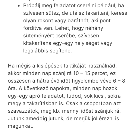
Próbálj meg feladatot cserélni például, ha
szívesen sütsz, de utálsz takarítani, keress
olyan rokont vagy barátnőt, aki pont
fordítva van. Lehet, hogy néhány
süteményért cserébe, szívesen
kitakarítana egy-egy helyiséget vagy
legalábbis segítene.
Ha mégis a kislépések taktikáját használnád,
akkor minden nap szánj rá 10 – 15 percet, ez
összesen a hátralévő időt figyelembe véve 6 – 8
óra. A következő napokra, minden nap hozok
egy-egy apró feladatot, tudod, sok kicsi, sokra
megy a takarításban is. Csak a csoportban azt
szavazzátok, meg kb. mennyi időst szánjuk rá.
Jutunk ameddig jutunk, de merjük jól érezni is
magunkat.