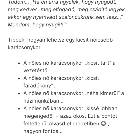
Tudom… „Ha én arra figyelek, hogy nyugodt,
meg kedves, meg elfogadó, meg csábító legyek,
akkor egy nyamvadt szaloncukrunk sem lesz…”
Mondom, hogy nyugi!!!””
Tippek, hogyan lehetsz egy kicsit nőiesebb
karácsonykor:
A nőies nő karácsonykor „kicsit tart” a
vezetéstől…
A nőies nő karácsonykor „kicsit
fáradékony”…
A nőies nő karácsonykor „néha kimerül” a
házimunkában…
A nőies nő karácsonykor „kissé jobban
megengedő” – azaz okos. Ezt a pontot
feltétlenül olvasd el eredetiben 😉 ,
nagyon fontos…