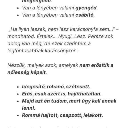
megengedő.
Van a lényében valami
gyengéd
.
Van a lényében valami
csábító
.
„Ha ilyen leszek, nem lesz karácsonyfa sem…” –
mondhatod. Értelek… Nyugi. Lesz. Persze sok
dolog van még, de ezek szerintem a
legfontosabbak karácsonykor…
Nézzük, melyek azok, amelyek
nem erősítik a
nőiesség képeit
.
Idegesítő, rohanó, szétesett.
Erős, csak azért is, hajlíthatatlan.
Majd azt én tudom, mert úgy kell annak
lenni.
Rommá hajtott, csapzott, lelakott.