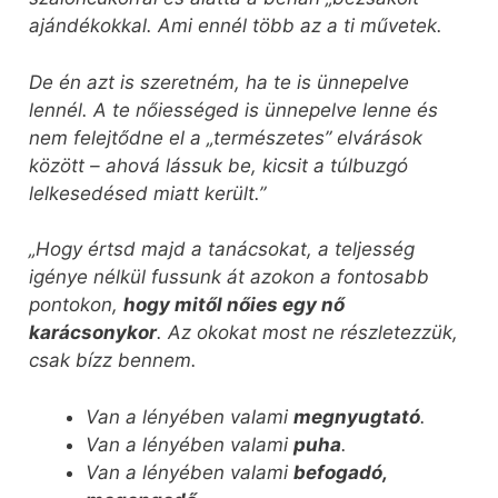
ajándékokkal. Ami ennél több az a ti művetek.
De én azt is szeretném, ha te is ünnepelve
lennél. A te nőiességed is ünnepelve lenne és
nem felejtődne el a „természetes” elvárások
között – ahová lássuk be, kicsit a túlbuzgó
lelkesedésed miatt került.”
„Hogy értsd majd a tanácsokat, a teljesség
igénye nélkül fussunk át azokon a fontosabb
pontokon,
hogy mitől nőies egy nő
karácsonykor
. Az okokat most ne részletezzük,
csak bízz bennem.
Van a lényében valami
megnyugtató
.
Van a lényében valami
puha
.
Van a lényében valami
befogadó,