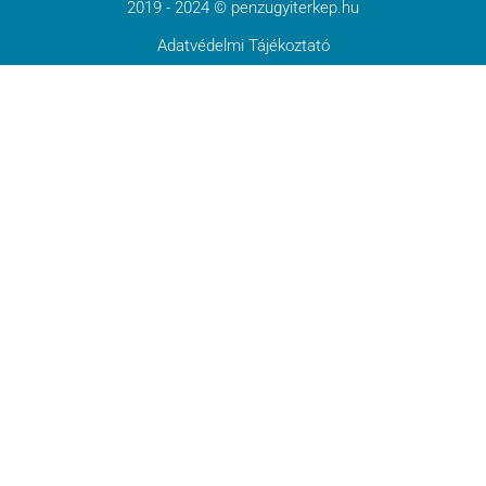
2019 - 2024 © penzugyiterkep.hu
Adatvédelmi Tájékoztató