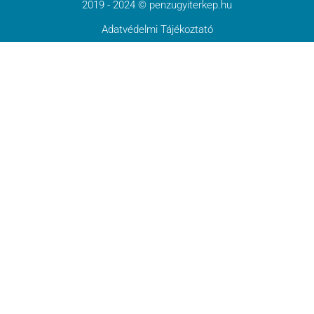
2019 - 2024 © penzugyiterkep.hu
Adatvédelmi Tájékoztató