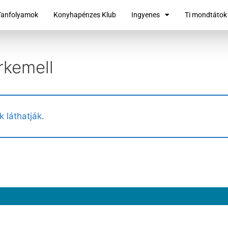
Tanfolyamok
Konyhapénzes Klub
Ingyenes
Ti mondtátok
rkemell
k láthatják.