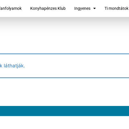
Tanfolyamok
Konyhapénzes Klub
Ingyenes
Ti mondtátok
k láthatják.