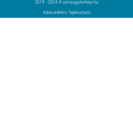
2019 - 2024 © penzugyiterkep.hu
Adatvédelmi Tájékoztató