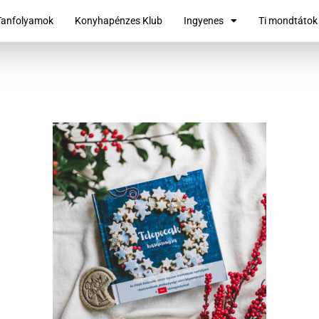
Tanfolyamok
Konyhapénzes Klub
Ingyenes
Ti mondtátok