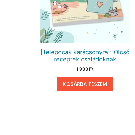
[Telepocak karácsonyra]: Olcsó
receptek családoknak
1 900
Ft
KOSÁRBA TESZEM