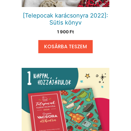
[Telepocak karácsonyra 2022]:
Sütis könyv
1 900
Ft
KOSÁRBA TESZEM