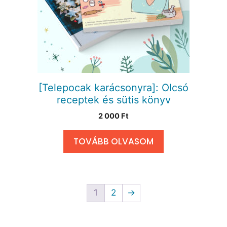
[Telepocak karácsonyra]: Olcsó
receptek és sütis könyv
2 000
Ft
TOVÁBB OLVASOM
1
2
→