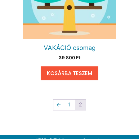
VAKÁCIÓ csomag
39 800
Ft
KOSÁRBA TESZEM
←
1
2