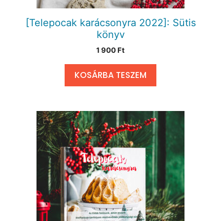
[Telepocak karácsonyra 2022]: Sütis
könyv
1 900
Ft
KOSÁRBA TESZEM