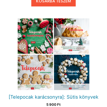
KOSÁRBA TESZEM
[Telepocak karácsonyra]: Sütis könyvek
5 900
Ft