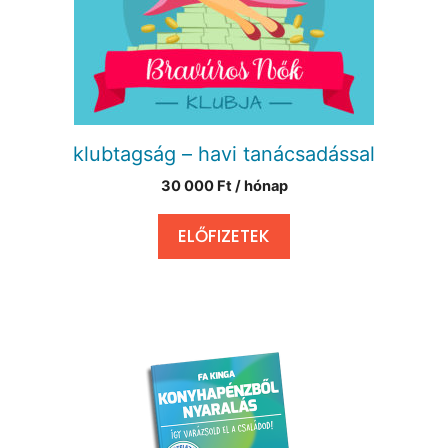
klubtagság – havi tanácsadással
30 000
Ft
/ hónap
ELŐFIZETEK