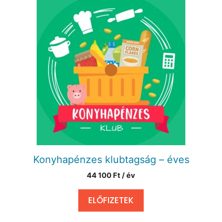
Konyhapénzes klubtagság – éves
44 100
Ft
/ év
ELŐFIZETEK