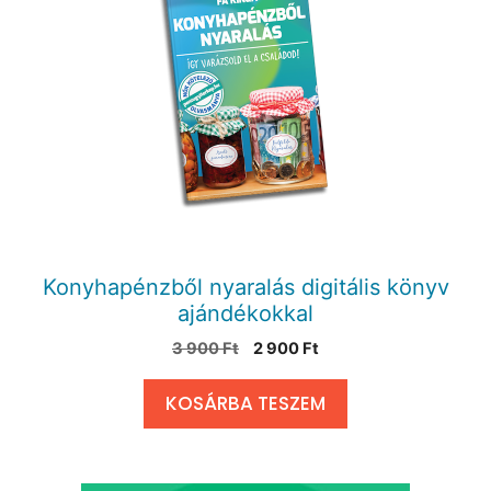
Konyhapénzből nyaralás digitális könyv
ajándékokkal
3 900
Ft
2 900
Ft
KOSÁRBA TESZEM