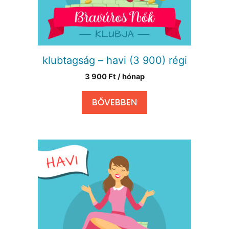
klubtagság – havi (3 900) régi
3 900
Ft
/ hónap
BŐVEBBEN