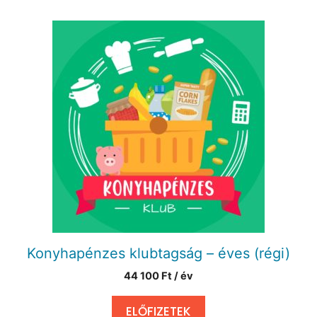
Konyhapénzes klubtagság – éves (régi)
44 100
Ft
/ év
ELŐFIZETEK