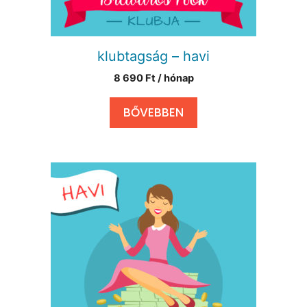
klubtagság – havi
8 690
Ft
/ hónap
BŐVEBBEN