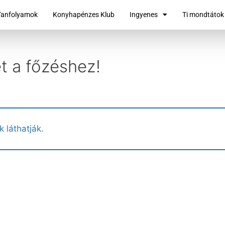
Tanfolyamok
Konyhapénzes Klub
Ingyenes
Ti mondtátok
et a főzéshez!
k láthatják.