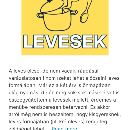
A leves olcsó, de nem vacak, ráadásul
varázslatosan finom ízeket lehet előcsalni leves
formájában. Már ez a két érv is önmagában
elég nyomás, de én még sok-sok másik érvet is
összegyűjtöttem a levesek mellett, érdemes a
menübe rendszeresen betervezni. És akkor
arról még nem is beszéltem, hogy kisgyereknek,
leves formájában (pl. krémleves) rengeteg
zöldséget lehet …
Read more