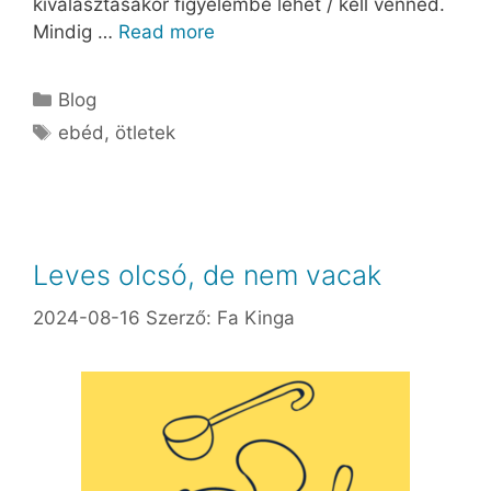
kiválasztásakor figyelembe lehet / kell venned.
Mindig …
Read more
Blog
ebéd
,
ötletek
Leves olcsó, de nem vacak
2024-08-16
Szerző:
Fa Kinga