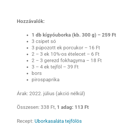
Hozzávalók:
1 db kígyóuborka (kb. 300 g) – 259 Ft
3 csipet só
3 púpozott ek porcukor – 16 Ft
2 – 3 ek 10%-os ételecet – 6 Ft
2 – 3 gerezd fokhagyma – 18 Ft
3 – 4 ek tejföl – 39 Ft
bors
pirospaprika
Árak: 2022. július (akció nélkül)
Összesen: 338 Ft,
1 adag: 113 Ft
Recept:
Uborkasaláta tejfölös